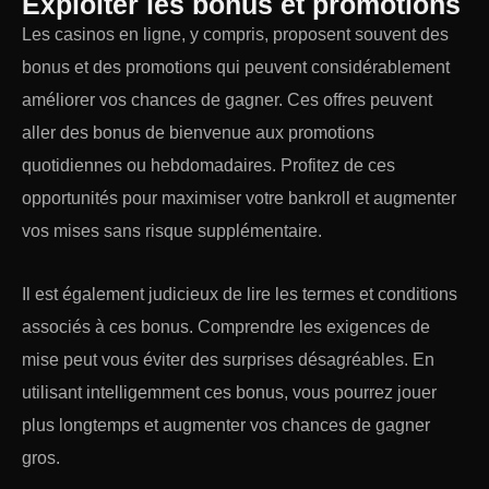
Exploiter les bonus et promotions
Les casinos en ligne, y compris, proposent souvent des
bonus et des promotions qui peuvent considérablement
améliorer vos chances de gagner. Ces offres peuvent
aller des bonus de bienvenue aux promotions
quotidiennes ou hebdomadaires. Profitez de ces
opportunités pour maximiser votre bankroll et augmenter
vos mises sans risque supplémentaire.
Il est également judicieux de lire les termes et conditions
associés à ces bonus. Comprendre les exigences de
mise peut vous éviter des surprises désagréables. En
utilisant intelligemment ces bonus, vous pourrez jouer
plus longtemps et augmenter vos chances de gagner
gros.