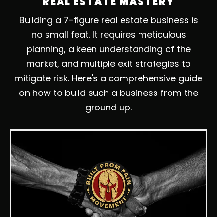
REAL ESTATE MASTERY
Building a 7-figure real estate business is
no small feat. It requires meticulous
planning, a keen understanding of the
market, and multiple exit strategies to
mitigate risk. Here's a comprehensive guide
on how to build such a business from the
ground up.