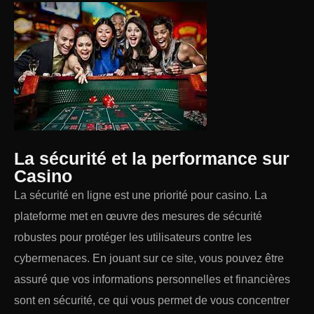
La sécurité et la performance sur
Casino
La sécurité en ligne est une priorité pour casino. La
plateforme met en œuvre des mesures de sécurité
robustes pour protéger les utilisateurs contre les
cybermenaces. En jouant sur ce site, vous pouvez être
assuré que vos informations personnelles et financières
sont en sécurité, ce qui vous permet de vous concentrer