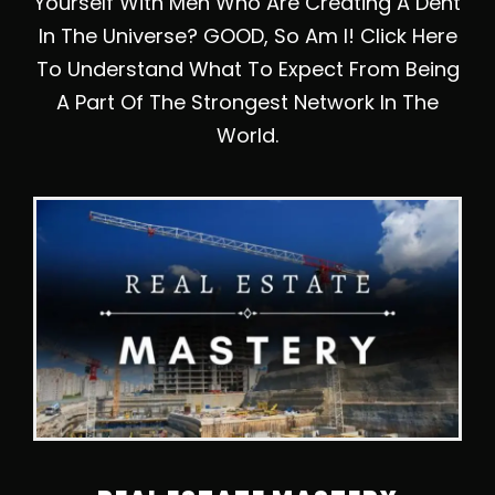
Yourself With Men Who Are Creating A Dent
In The Universe? GOOD, So Am I! Click Here
To Understand What To Expect From Being
A Part Of The Strongest Network In The
World.