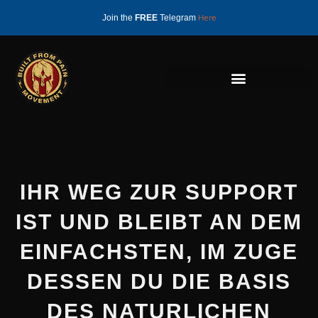
Skip
Here
Join the
FREE
Telegram
to
content
IHR WEG ZUR SUPPORT
IST UND BLEIBT AN DEM
EINFACHSTEN, IM ZUGE
DESSEN DU DIE BASIS
DES NATURLICHEN