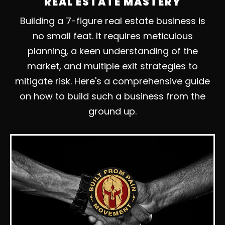
REAL ESTATE MASTERY
Building a 7-figure real estate business is
no small feat. It requires meticulous
planning, a keen understanding of the
market, and multiple exit strategies to
mitigate risk. Here's a comprehensive guide
on how to build such a business from the
ground up.