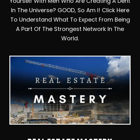
Yourself With Men Who Are Creating A Dent
In The Universe? GOOD, So Am I! Click Here
To Understand What To Expect From Being
A Part Of The Strongest Network In The
World.