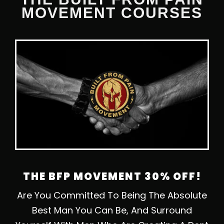
MOVEMENT COURSES
THE BFP MOVEMENT 30% OFF!
Are You Committed To Being The Absolute
Best Man You Can Be, And Surround