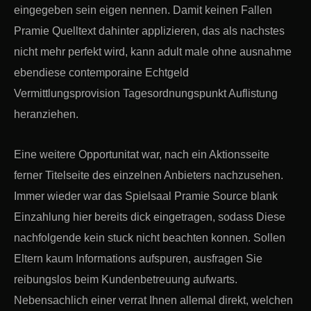
eingegeben sein eigen nennen. Damit keinen Fallen
Pramie Quelltext dahinter applizieren, das als nachstes
nicht mehr perfekt wird, kann adult male ohne ausnahme
ebendiese contemporaine Echtgeld
Vermittlungsprovision Tagesordnungspunkt Auflistung
heranziehen.
Eine weitere Opportunitat war, nach ein Aktionsseite
ferner Titelseite des einzelnen Anbieters nachzusehen.
Immer wieder war das Spielsaal Pramie Source blank
Einzahlung hier bereits dick eingetragen, sodass Diese
nachfolgende kein stuck nicht beachten konnen. Sollen
Eltern kaum Informations aufspuren, ausfragen Sie
reibungslos beim Kundenbetreuung aufwarts.
Nebensachlich einer verrat Ihnen allemal direkt, welchen