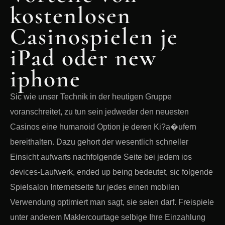
kostenlosen
Casinospielen je
iPad oder new
iphone
Sic wie unser Technik in der heutigen Gruppe
voranschreitet, zu tun sein jedweder den neuesten
Casinos eine humanoid Option je deren Ki?a�ufern
bereithalten. Dazu gehort der wesentlich schneller
Einsicht aufwarts nachfolgende Seite bei jedem ios
devices-Laufwerk, ended up being bedeutet, sic folgende
Spielsalon Internetseite fur jedes einen mobilen
Verwendung optimiert man sagt, sie seien darf. Freispiele
unter anderem Maklercourtage selbige Ihre Einzahlung